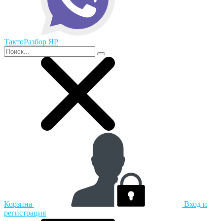
ТактоРазбор ЯР
Корзина
Вход и
регистрация