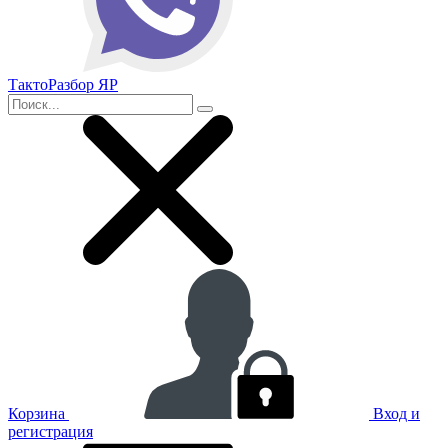
ТактоРазбор ЯР
Корзина
Вход и
регистрация