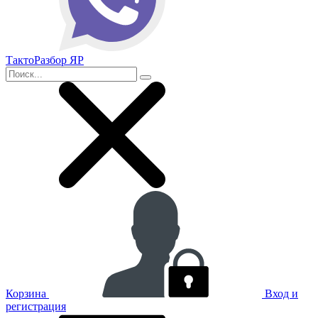
ТактоРазбор ЯР
Корзина
Вход и
регистрация