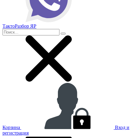
ТактоРазбор ЯР
Корзина
Вход и
регистрация