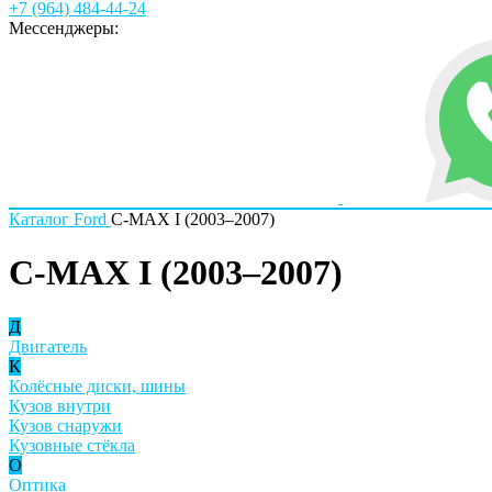
+7 (964) 484-44-24
Мессенджеры:
Каталог
Ford
C-MAX I (2003–2007)
C-MAX I (2003–2007)
Д
Двигатель
К
Колёсные диски, шины
Кузов внутри
Кузов снаружи
Кузовные стёкла
О
Оптика