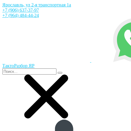
Ярославль, ул 2-я транспортная 1а
+7 (906) 637-37-97
+7 (964) 484-44-24
ТактоРазбор ЯР