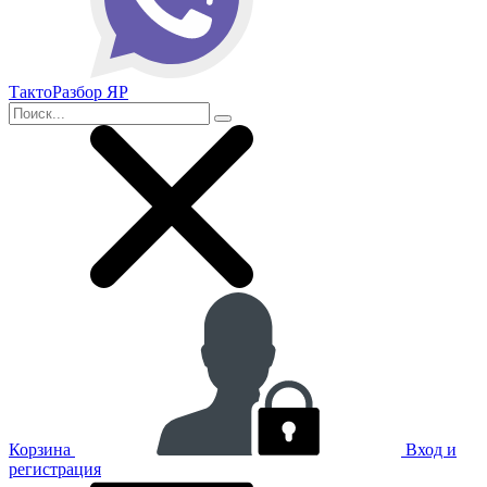
ТактоРазбор ЯР
Корзина
Вход и
регистрация