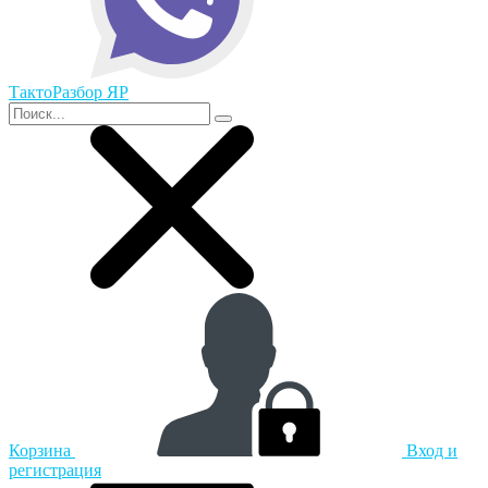
ТактоРазбор ЯР
Корзина
Вход и
регистрация