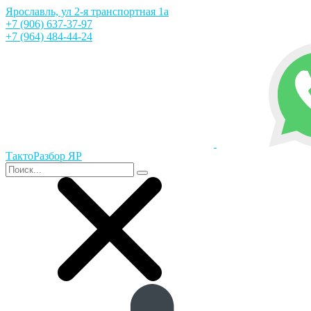
Ярославль, ул 2-я транспортная 1а
+7 (906) 637-37-97
+7 (964) 484-44-24
ТактоРазбор ЯР