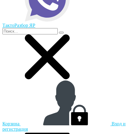
ТактоРазбор ЯР
Корзина
Вход и
регистрация