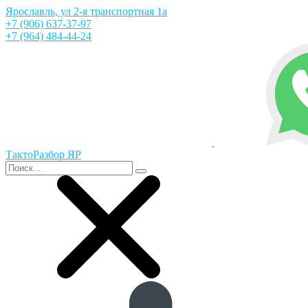
Ярославль, ул 2-я транспортная 1а
+7 (906) 637-37-97
+7 (964) 484-44-24
ТактоРазбор ЯР