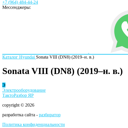
+7 (964) 484-44-24
Мессенджеры:
Каталог
Hyundai
Sonata VIII (DN8) (2019–н. в.)
Sonata VIII (DN8) (2019–н. в.)
Э
Электрооборудование
ТактоРазбор ЯР
copyright © 2026
разработка сайта -
разбиратор
Политика конфиденциальности