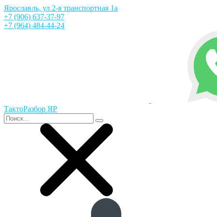
Ярославль, ул 2-я транспортная 1а
+7 (906) 637-37-97
+7 (964) 484-44-24
ТактоРазбор ЯР