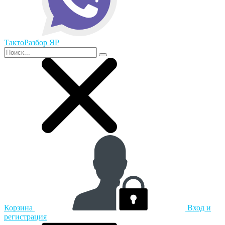
ТактоРазбор ЯР
Корзина
Вход и
регистрация