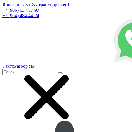
Ярославль, ул 2-я транспортная 1а
+7 (906) 637-37-97
+7 (964) 484-44-24
ТактоРазбор ЯР