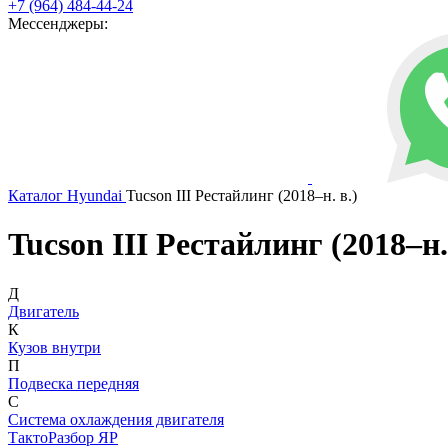
+7 (964) 484-44-24
Мессенджеры:
Каталог
Hyundai
Tucson III Рестайлинг (2018–н. в.)
Tucson III Рестайлинг (2018–н.
Д
Двигатель
К
Кузов внутри
П
Подвеска передняя
С
Система охлаждения двигателя
ТактоРазбор ЯР