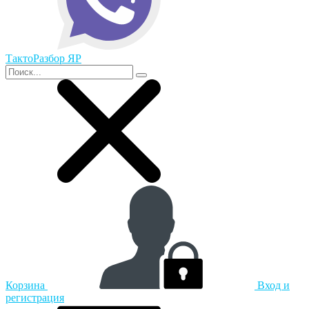
ТактоРазбор ЯР
Корзина
Вход и
регистрация