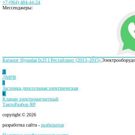
+7 (964) 484-44-24
Мессенджеры:
Каталог
Hyundai
Ix35 I Рестайлинг (2013–2015)
Электрооборуд
Д
ДМРВ
З
Заслонка дроссельная электрическая
К
Клапан электромагнитный
ТактоРазбор ЯР
copyright © 2026
разработка сайта -
разбиратор