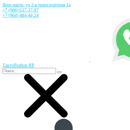
Ярославль, ул 2-я транспортная 1а
+7 (906) 637-37-97
+7 (964) 484-44-24
ТактоРазбор ЯР