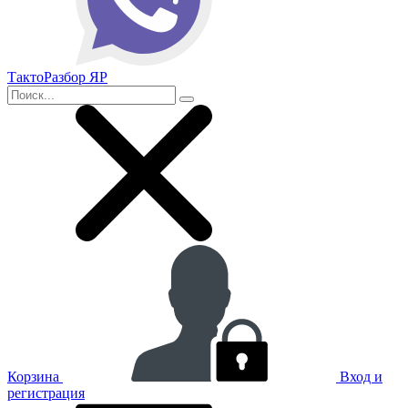
ТактоРазбор ЯР
Корзина
Вход и
регистрация