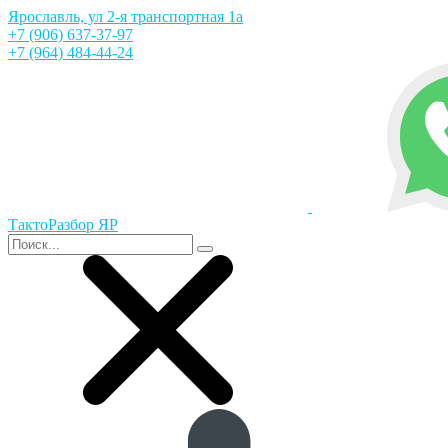
Ярославль, ул 2-я транспортная 1а
+7 (906) 637-37-97
+7 (964) 484-44-24
ТактоРазбор ЯР