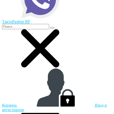
ТактоРазбор ЯР
Корзина
Вход и
регистрация