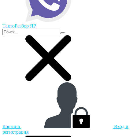
ТактоРазбор ЯР
Корзина
Вход и
регистрация