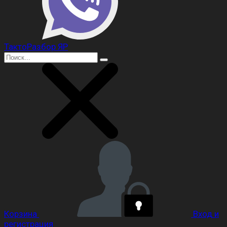
ТактоРазбор ЯР
Корзина
Вход и
регистрация