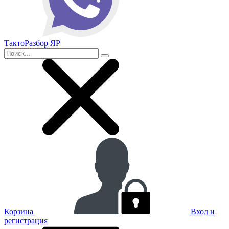
ТактоРазбор ЯР
Корзина
Вход и
регистрация