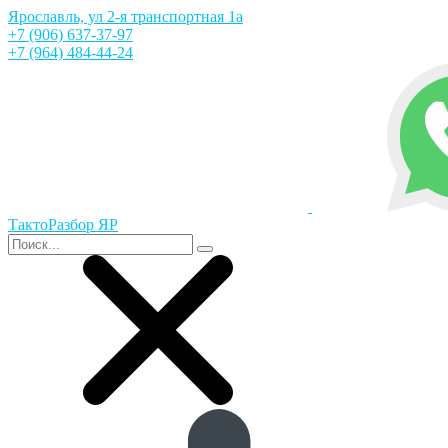
Ярославль, ул 2-я транспортная 1а
+7 (906) 637-37-97
+7 (964) 484-44-24
ТактоРазбор ЯР