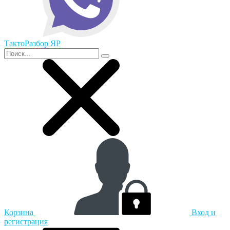
ТактоРазбор ЯР
Корзина
Вход и
регистрация