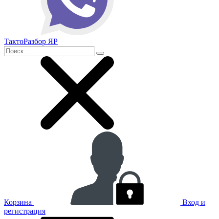
ТактоРазбор ЯР
Корзина
Вход и
регистрация