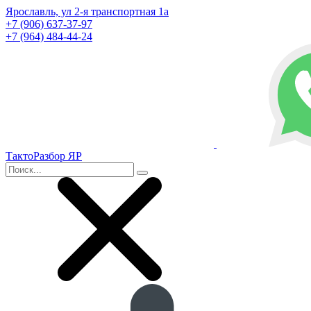
Ярославль, ул 2-я транспортная 1а
+7 (906) 637-37-97
+7 (964) 484-44-24
ТактоРазбор ЯР