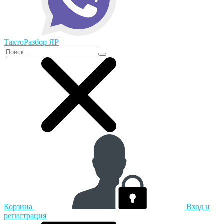
ТактоРазбор ЯР
Корзина
Вход и
регистрация