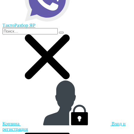
ТактоРазбор ЯР
Корзина
Вход и
регистрация