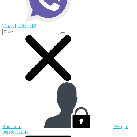
ТактоРазбор ЯР
Корзина
Вход и
регистрация