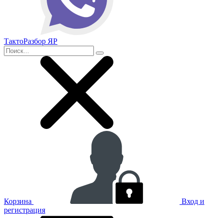
ТактоРазбор ЯР
Корзина
Вход и
регистрация