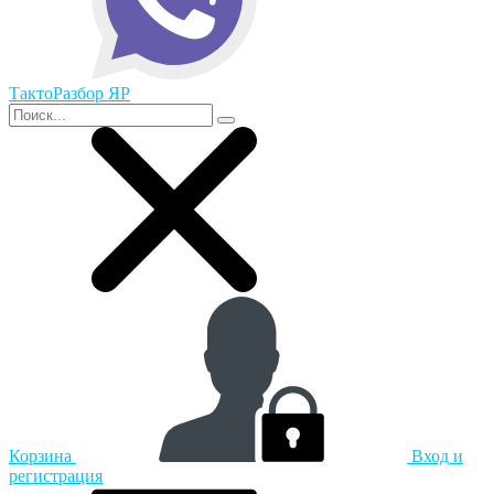
ТактоРазбор ЯР
Корзина
Вход и
регистрация