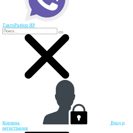
ТактоРазбор ЯР
Корзина
Вход и
регистрация