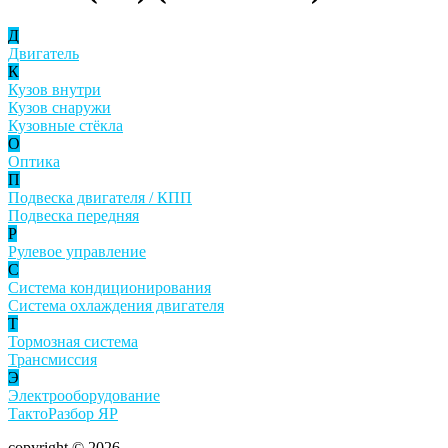
Д
Двигатель
К
Кузов внутри
Кузов снаружи
Кузовные стёкла
О
Оптика
П
Подвеска двигателя / КПП
Подвеска передняя
Р
Рулевое управление
С
Система кондиционирования
Система охлаждения двигателя
Т
Тормозная система
Трансмиссия
Э
Электрооборудование
ТактоРазбор ЯР
copyright © 2026