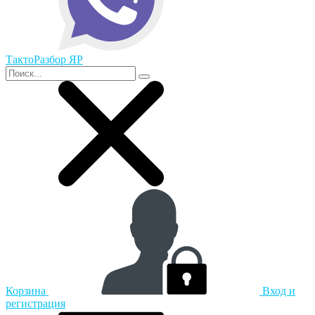
ТактоРазбор ЯР
Корзина
Вход и
регистрация