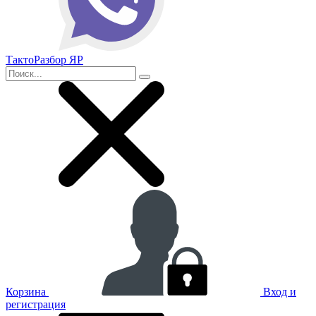
ТактоРазбор ЯР
Корзина
Вход и
регистрация