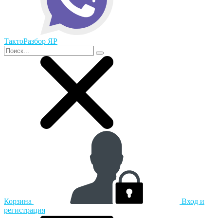
ТактоРазбор ЯР
Корзина
Вход и
регистрация