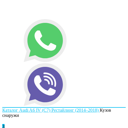
Каталог
Audi
A6 IV (C7) Рестайлинг (2014–2018)
Кузов
снаружи
З