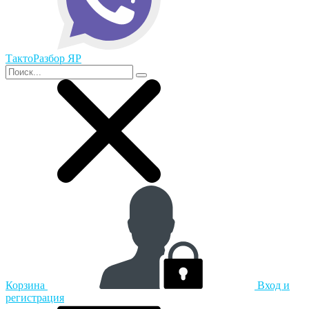
ТактоРазбор ЯР
Корзина
Вход и
регистрация