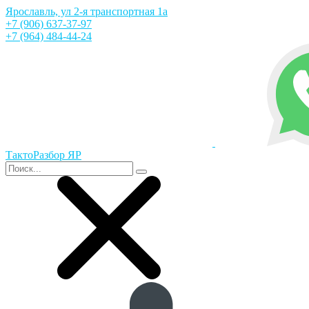
Ярославль, ул 2-я транспортная 1а
+7 (906) 637-37-97
+7 (964) 484-44-24
ТактоРазбор ЯР