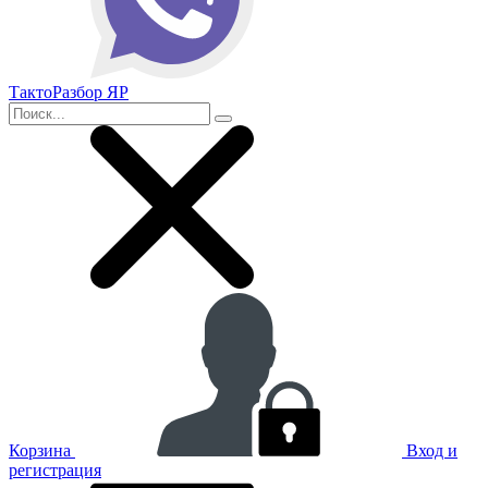
ТактоРазбор ЯР
Корзина
Вход и
регистрация