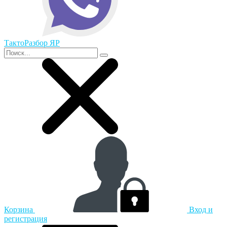
ТактоРазбор ЯР
Корзина
Вход и
регистрация