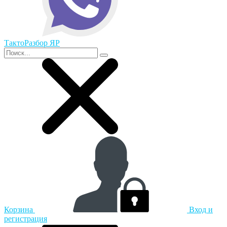
ТактоРазбор ЯР
Корзина
Вход и
регистрация