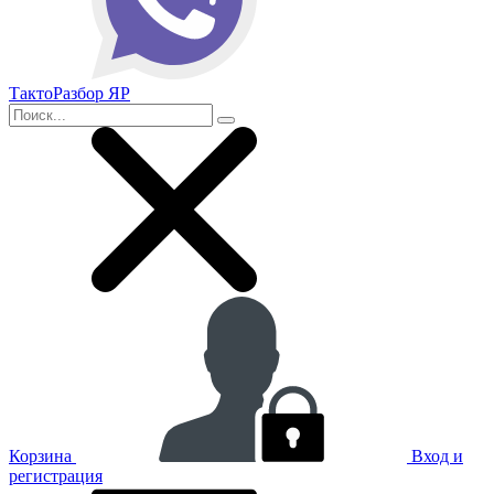
ТактоРазбор ЯР
Корзина
Вход и
регистрация