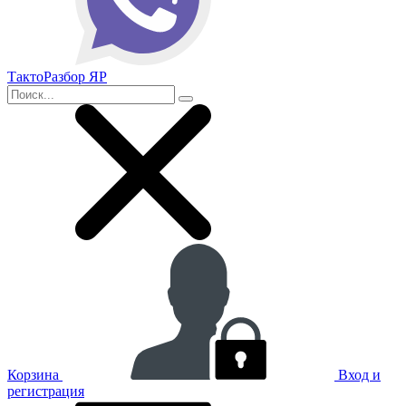
ТактоРазбор ЯР
Корзина
Вход и
регистрация