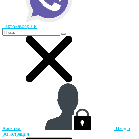
ТактоРазбор ЯР
Корзина
Вход и
регистрация