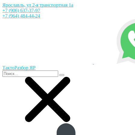
Ярославль, ул 2-я транспортная 1а
+7 (906) 637-37-97
+7 (964) 484-44-24
ТактоРазбор ЯР