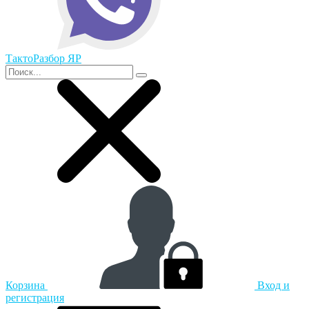
ТактоРазбор ЯР
Корзина
Вход и
регистрация