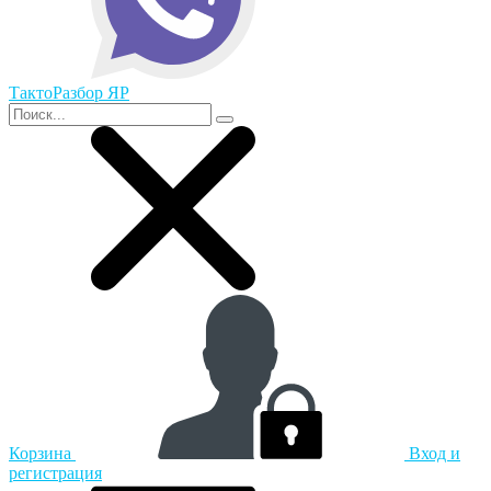
ТактоРазбор ЯР
Корзина
Вход и
регистрация