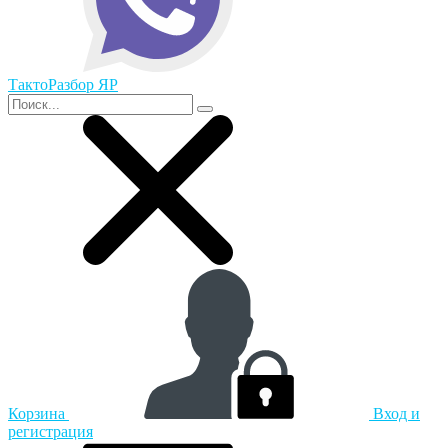
ТактоРазбор ЯР
Корзина
Вход и
регистрация