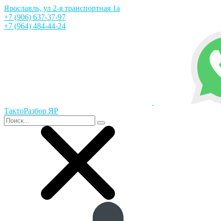
Ярославль, ул 2-я транспортная 1а
+7 (906) 637-37-97
+7 (964) 484-44-24
ТактоРазбор ЯР