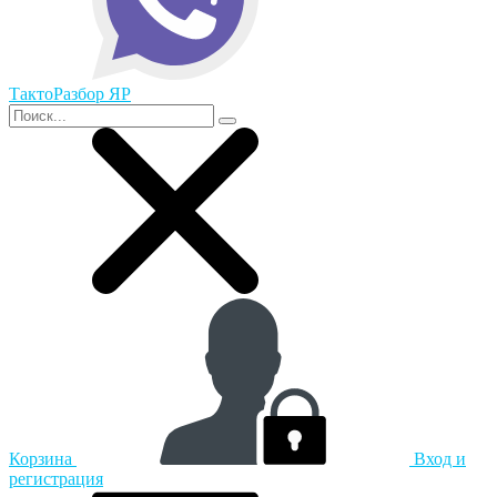
ТактоРазбор ЯР
Корзина
Вход и
регистрация