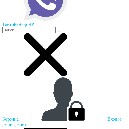
ТактоРазбор ЯР
Корзина
Вход и
регистрация