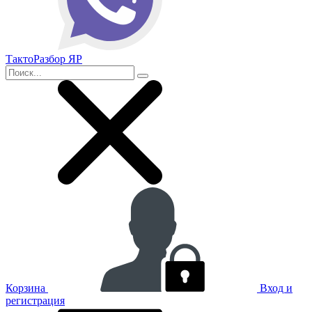
ТактоРазбор ЯР
Корзина
Вход и
регистрация